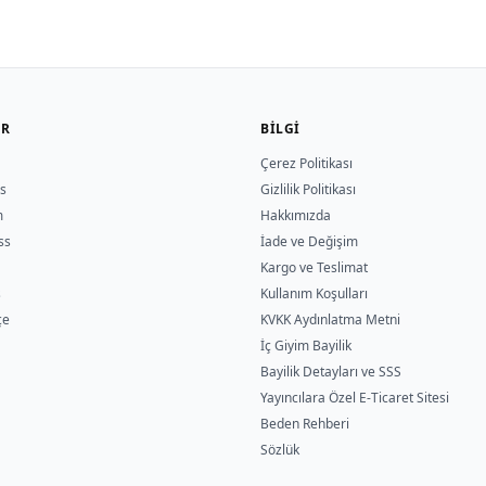
ER
BILGI
Çerez Politikası
s
Gizlilik Politikası
m
Hakkımızda
ss
İade ve Değişim
Kargo ve Teslimat
s
Kullanım Koşulları
çe
KVKK Aydınlatma Metni
İç Giyim Bayilik
Bayilik Detayları ve SSS
Yayıncılara Özel E-Ticaret Sitesi
Beden Rehberi
Sözlük