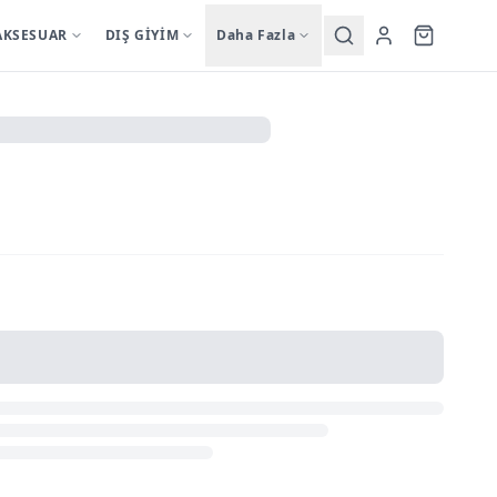
AKSESUAR
DIŞ GİYİM
Daha Fazla
Yardımcı
sutyentakim