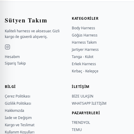
Sütyen Takım
KATEGORILER
Body Harness
Kaliteli harness ve aksesuar. Gizli
Göğüs Harness
kargo ile güvenli alışveriş.
Harness Takım
Jartiyer Harness
Hesabım
Tanga - Külot
Sipariş Takip
Erkek Harness
Kırbaç - Kelepçe
BILGI
İLETİŞİM
Çerez Politikası
BİZE ULAŞIN
Gizlilik Politikası
WHATSAPP İLETİŞİM
Hakkımızda
PAZARYERLERİ
İade ve Değişim
TRENDYOL
Kargo ve Teslimat
TEMU
Kullanım Koşulları