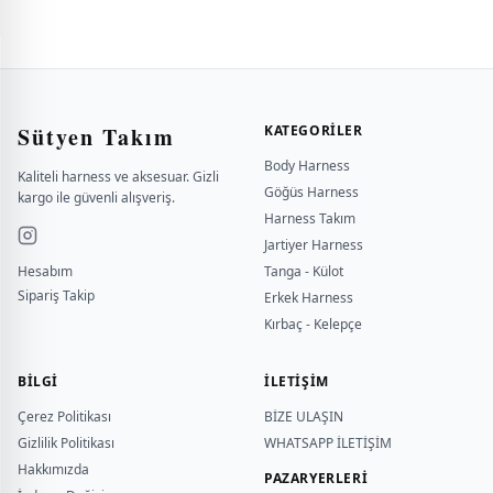
Sütyen Takım
KATEGORILER
Body Harness
Kaliteli harness ve aksesuar. Gizli
Göğüs Harness
kargo ile güvenli alışveriş.
Harness Takım
Jartiyer Harness
Hesabım
Tanga - Külot
Sipariş Takip
Erkek Harness
Kırbaç - Kelepçe
BILGI
İLETİŞİM
Çerez Politikası
BİZE ULAŞIN
Gizlilik Politikası
WHATSAPP İLETİŞİM
Hakkımızda
PAZARYERLERİ