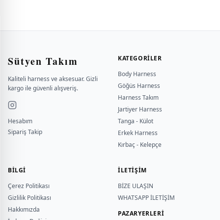
Sütyen Takım
KATEGORILER
Body Harness
Kaliteli harness ve aksesuar. Gizli
Göğüs Harness
kargo ile güvenli alışveriş.
Harness Takım
Jartiyer Harness
Hesabım
Tanga - Külot
Sipariş Takip
Erkek Harness
Kırbaç - Kelepçe
BILGI
İLETİŞİM
Çerez Politikası
BİZE ULAŞIN
Gizlilik Politikası
WHATSAPP İLETİŞİM
Hakkımızda
PAZARYERLERİ