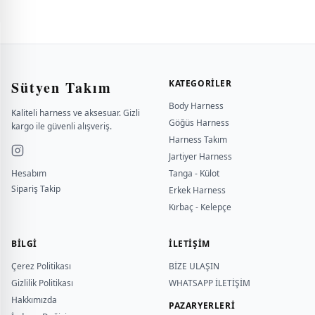
Sütyen Takım
KATEGORILER
Body Harness
Kaliteli harness ve aksesuar. Gizli
Göğüs Harness
kargo ile güvenli alışveriş.
Harness Takım
Jartiyer Harness
Hesabım
Tanga - Külot
Sipariş Takip
Erkek Harness
Kırbaç - Kelepçe
BILGI
İLETİŞİM
Çerez Politikası
BİZE ULAŞIN
Gizlilik Politikası
WHATSAPP İLETİŞİM
Hakkımızda
PAZARYERLERİ