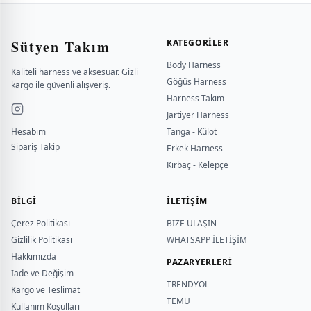
Sütyen Takım
KATEGORILER
Body Harness
Kaliteli harness ve aksesuar. Gizli
Göğüs Harness
kargo ile güvenli alışveriş.
Harness Takım
Jartiyer Harness
Hesabım
Tanga - Külot
Sipariş Takip
Erkek Harness
Kırbaç - Kelepçe
BILGI
İLETİŞİM
Çerez Politikası
BİZE ULAŞIN
Gizlilik Politikası
WHATSAPP İLETİŞİM
Hakkımızda
PAZARYERLERİ
İade ve Değişim
TRENDYOL
Kargo ve Teslimat
TEMU
Kullanım Koşulları