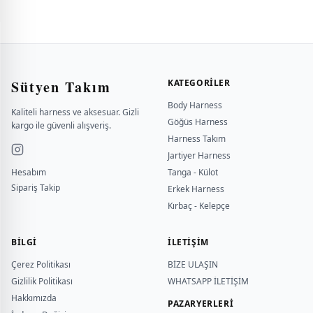
Sütyen Takım
KATEGORILER
Body Harness
Kaliteli harness ve aksesuar. Gizli
Göğüs Harness
kargo ile güvenli alışveriş.
Harness Takım
Jartiyer Harness
Hesabım
Tanga - Külot
Sipariş Takip
Erkek Harness
Kırbaç - Kelepçe
BILGI
İLETİŞİM
Çerez Politikası
BİZE ULAŞIN
Gizlilik Politikası
WHATSAPP İLETİŞİM
Hakkımızda
PAZARYERLERİ