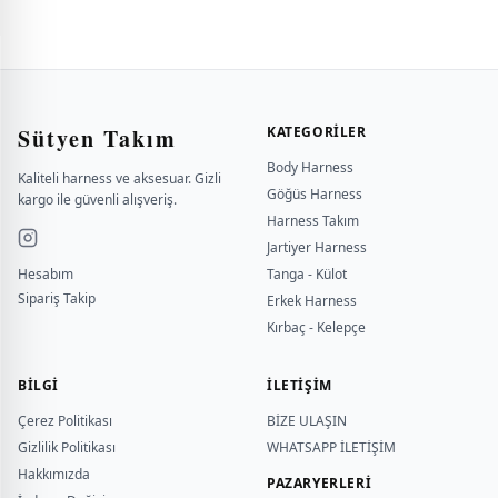
Sütyen Takım
KATEGORILER
Body Harness
Kaliteli harness ve aksesuar. Gizli
Göğüs Harness
kargo ile güvenli alışveriş.
Harness Takım
Jartiyer Harness
Hesabım
Tanga - Külot
Sipariş Takip
Erkek Harness
Kırbaç - Kelepçe
BILGI
İLETİŞİM
Çerez Politikası
BİZE ULAŞIN
Gizlilik Politikası
WHATSAPP İLETİŞİM
Hakkımızda
PAZARYERLERİ