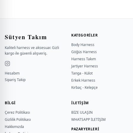
Sütyen Takım
KATEGORILER
Body Harness
Kaliteli harness ve aksesuar. Gizli
Göğüs Harness
kargo ile güvenli alışveriş.
Harness Takım
Jartiyer Harness
Hesabım
Tanga - Külot
Sipariş Takip
Erkek Harness
Kırbaç - Kelepçe
BILGI
İLETİŞİM
Çerez Politikası
BİZE ULAŞIN
Gizlilik Politikası
WHATSAPP İLETİŞİM
Hakkımızda
PAZARYERLERİ