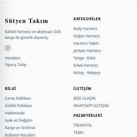
Sütyen Takım
KATEGORILER
Body Harness
Kaliteli harness ve aksesuar. Gizli
Göğüs Harness
kargo ile güvenli alışveriş.
Harness Takım
Jartiyer Harness
Hesabım
Tanga - Külot
Sipariş Takip
Erkek Harness
Kırbaç - Kelepçe
BILGI
İLETİŞİM
Çerez Politikası
BİZE ULAŞIN
Gizlilik Politikası
WHATSAPP İLETİŞİM
Hakkımızda
PAZARYERLERİ
İade ve Değişim
TRENDYOL
Kargo ve Teslimat
TEMU
Kullanım Koşulları