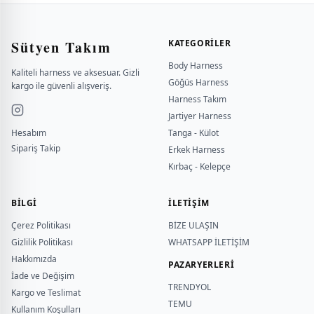
Sütyen Takım
KATEGORILER
Body Harness
Kaliteli harness ve aksesuar. Gizli
Göğüs Harness
kargo ile güvenli alışveriş.
Harness Takım
Jartiyer Harness
Hesabım
Tanga - Külot
Sipariş Takip
Erkek Harness
Kırbaç - Kelepçe
BILGI
İLETİŞİM
Çerez Politikası
BİZE ULAŞIN
Gizlilik Politikası
WHATSAPP İLETİŞİM
Hakkımızda
PAZARYERLERİ
İade ve Değişim
TRENDYOL
Kargo ve Teslimat
TEMU
Kullanım Koşulları