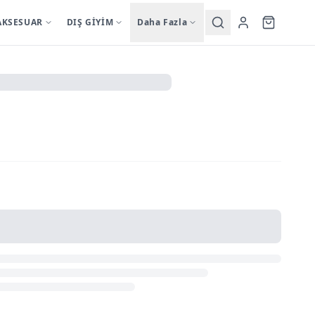
AKSESUAR
DIŞ GİYİM
Daha Fazla
Yardımcı
sutyentakim