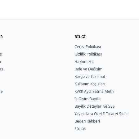
ER
BILGI
Çerez Politikası
s
Gizlilik Politikası
m
Hakkımızda
ss
İade ve Değişim
Kargo ve Teslimat
s
Kullanım Koşulları
çe
KVKK Aydınlatma Metni
İç Giyim Bayilik
Bayilik Detayları ve SSS
Yayıncılara Özel E-Ticaret Sitesi
Beden Rehberi
Sözlük