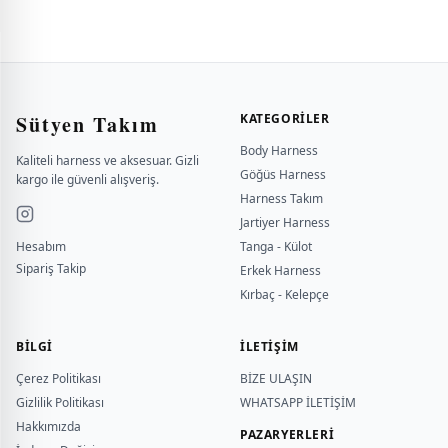
Sütyen Takım
KATEGORILER
Body Harness
Kaliteli harness ve aksesuar. Gizli
Göğüs Harness
kargo ile güvenli alışveriş.
Harness Takım
Jartiyer Harness
Hesabım
Tanga - Külot
Sipariş Takip
Erkek Harness
Kırbaç - Kelepçe
BILGI
İLETİŞİM
Çerez Politikası
BİZE ULAŞIN
Gizlilik Politikası
WHATSAPP İLETİŞİM
Hakkımızda
PAZARYERLERİ