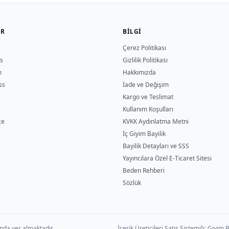
ER
BILGI
Çerez Politikası
s
Gizlilik Politikası
m
Hakkımızda
ss
İade ve Değişim
Kargo ve Teslimat
s
Kullanım Koşulları
çe
KVKK Aydınlatma Metni
İç Giyim Bayilik
Bayilik Detayları ve SSS
Yayıncılara Özel E-Ticaret Sitesi
Beden Rehberi
Sözlük
nda yer almaktadır.
İçerik Üreticileri Satış Sistemi
İç Giyim B