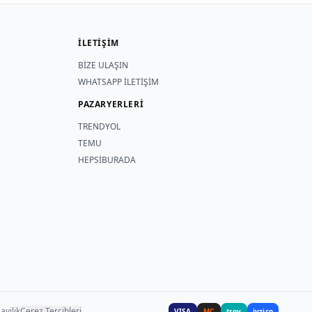
İLETİŞİM
BİZE ULAŞIN
WHATSAPP İLETİŞİM
PAZARYERLERİ
TRENDYOL
TEMU
HEPSİBURADA
ayilik
Çerez Tercihleri
VISA
MC
troy
iyzico