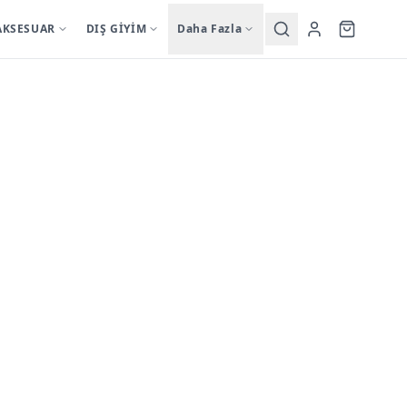
AKSESUAR
DIŞ GİYİM
Daha Fazla
Yardımcı
sutyentakim