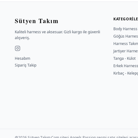
Sütyen Takım
KATEGORIL
Body Harness
Kaliteli harness ve aksesuar. Gizli kargo ile güvenli
Göğüs Harnes
alışveriş.
Harness Takı
Jartiyer Harne
Hesabım
Tanga - Külot
Sipariş Takip
Erkek Harnes
Kırbaç - Kelep
@2026 Sütyen Takım.Com sitesi Angels Passion resmi satış siteleri arası