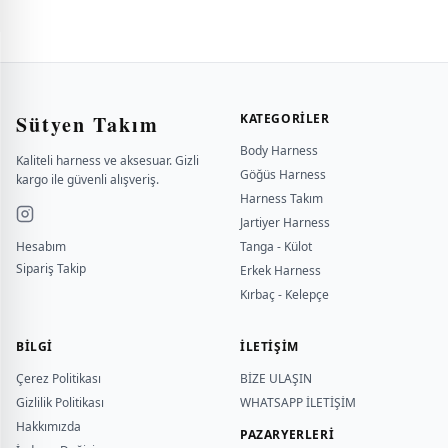
Sütyen Takım
KATEGORILER
Body Harness
Kaliteli harness ve aksesuar. Gizli
Göğüs Harness
kargo ile güvenli alışveriş.
Harness Takım
Jartiyer Harness
Hesabım
Tanga - Külot
Sipariş Takip
Erkek Harness
Kırbaç - Kelepçe
BILGI
İLETİŞİM
Çerez Politikası
BİZE ULAŞIN
Gizlilik Politikası
WHATSAPP İLETİŞİM
Hakkımızda
PAZARYERLERİ