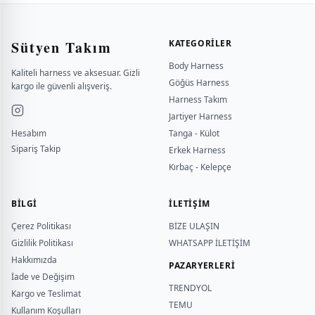
Sütyen Takım
KATEGORILER
Body Harness
Kaliteli harness ve aksesuar. Gizli
Göğüs Harness
kargo ile güvenli alışveriş.
Harness Takım
Jartiyer Harness
Hesabım
Tanga - Külot
Sipariş Takip
Erkek Harness
Kırbaç - Kelepçe
BILGI
İLETİŞİM
Çerez Politikası
BİZE ULAŞIN
Gizlilik Politikası
WHATSAPP İLETİŞİM
Hakkımızda
PAZARYERLERİ
İade ve Değişim
TRENDYOL
Kargo ve Teslimat
TEMU
Kullanım Koşulları