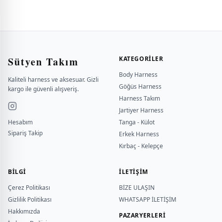
Sütyen Takım
KATEGORILER
Body Harness
Kaliteli harness ve aksesuar. Gizli
Göğüs Harness
kargo ile güvenli alışveriş.
Harness Takım
Jartiyer Harness
Hesabım
Tanga - Külot
Sipariş Takip
Erkek Harness
Kırbaç - Kelepçe
BILGI
İLETİŞİM
Çerez Politikası
BİZE ULAŞIN
Gizlilik Politikası
WHATSAPP İLETİŞİM
Hakkımızda
PAZARYERLERİ