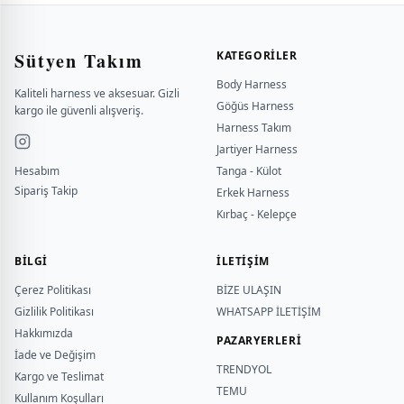
Sütyen Takım
KATEGORILER
Body Harness
Kaliteli harness ve aksesuar. Gizli
Göğüs Harness
kargo ile güvenli alışveriş.
Harness Takım
Jartiyer Harness
Hesabım
Tanga - Külot
Sipariş Takip
Erkek Harness
Kırbaç - Kelepçe
BILGI
İLETİŞİM
Çerez Politikası
BİZE ULAŞIN
Gizlilik Politikası
WHATSAPP İLETİŞİM
Hakkımızda
PAZARYERLERİ
İade ve Değişim
TRENDYOL
Kargo ve Teslimat
TEMU
Kullanım Koşulları