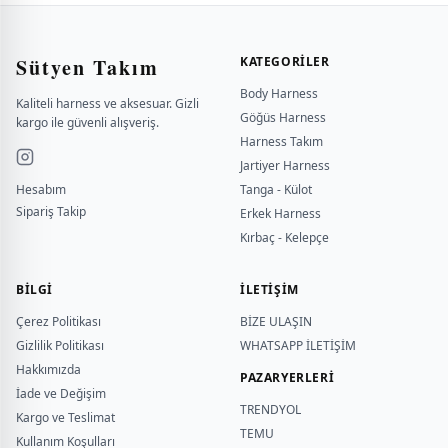
Sütyen Takım
KATEGORILER
Body Harness
Kaliteli harness ve aksesuar. Gizli
Göğüs Harness
kargo ile güvenli alışveriş.
Harness Takım
Jartiyer Harness
Hesabım
Tanga - Külot
Sipariş Takip
Erkek Harness
Kırbaç - Kelepçe
BILGI
İLETİŞİM
Çerez Politikası
BİZE ULAŞIN
Gizlilik Politikası
WHATSAPP İLETİŞİM
Hakkımızda
PAZARYERLERİ
İade ve Değişim
TRENDYOL
Kargo ve Teslimat
TEMU
Kullanım Koşulları