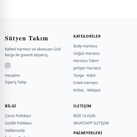
Sütyen Takım
KATEGORILER
Body Harness
Kaliteli harness ve aksesuar. Gizli
Göğüs Harness
kargo ile güvenli alışveriş.
Harness Takım
Jartiyer Harness
Hesabım
Tanga - Külot
Sipariş Takip
Erkek Harness
Kırbaç - Kelepçe
BILGI
İLETİŞİM
Çerez Politikası
BİZE ULAŞIN
Gizlilik Politikası
WHATSAPP İLETİŞİM
Hakkımızda
PAZARYERLERİ