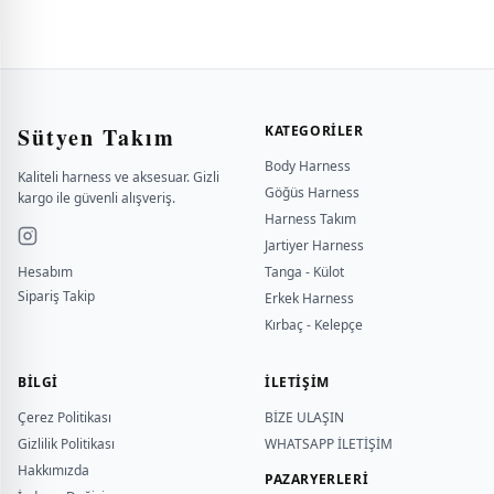
Sütyen Takım
KATEGORILER
Body Harness
Kaliteli harness ve aksesuar. Gizli
Göğüs Harness
kargo ile güvenli alışveriş.
Harness Takım
Jartiyer Harness
Hesabım
Tanga - Külot
Sipariş Takip
Erkek Harness
Kırbaç - Kelepçe
BILGI
İLETİŞİM
Çerez Politikası
BİZE ULAŞIN
Gizlilik Politikası
WHATSAPP İLETİŞİM
Hakkımızda
PAZARYERLERİ