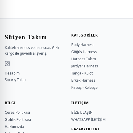
Sütyen Takım
KATEGORILER
Body Harness
Kaliteli harness ve aksesuar. Gizli
Göğüs Harness
kargo ile güvenli alışveriş.
Harness Takım
Jartiyer Harness
Hesabım
Tanga - Külot
Sipariş Takip
Erkek Harness
Kırbaç - Kelepçe
BILGI
İLETİŞİM
Çerez Politikası
BİZE ULAŞIN
Gizlilik Politikası
WHATSAPP İLETİŞİM
Hakkımızda
PAZARYERLERİ