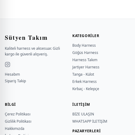
Sütyen Takım
KATEGORILER
Body Harness
Kaliteli harness ve aksesuar. Gizli
Göğüs Harness
kargo ile güvenli alışveriş.
Harness Takım
Jartiyer Harness
Hesabım
Tanga - Külot
Sipariş Takip
Erkek Harness
Kırbaç - Kelepçe
BILGI
İLETİŞİM
Çerez Politikası
BİZE ULAŞIN
Gizlilik Politikası
WHATSAPP İLETİŞİM
Hakkımızda
PAZARYERLERİ