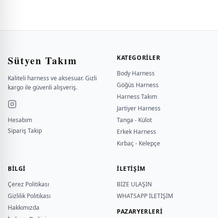
Sütyen Takım
KATEGORILER
Body Harness
Kaliteli harness ve aksesuar. Gizli
Göğüs Harness
kargo ile güvenli alışveriş.
Harness Takım
Jartiyer Harness
Hesabım
Tanga - Külot
Sipariş Takip
Erkek Harness
Kırbaç - Kelepçe
BILGI
İLETİŞİM
Çerez Politikası
BİZE ULAŞIN
Gizlilik Politikası
WHATSAPP İLETİŞİM
Hakkımızda
PAZARYERLERİ