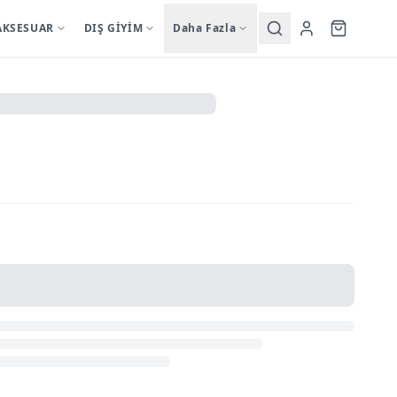
AKSESUAR
DIŞ GİYİM
Daha Fazla
Yardımcı
sutyentakim