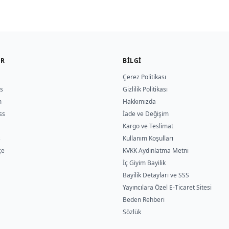
ER
BILGI
Çerez Politikası
s
Gizlilik Politikası
m
Hakkımızda
ss
İade ve Değişim
Kargo ve Teslimat
s
Kullanım Koşulları
çe
KVKK Aydınlatma Metni
İç Giyim Bayilik
Bayilik Detayları ve SSS
Yayıncılara Özel E-Ticaret Sitesi
Beden Rehberi
Sözlük