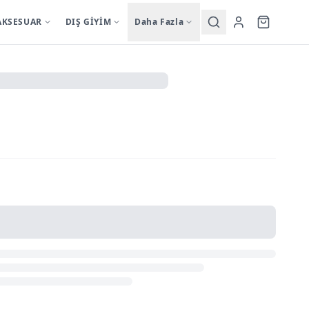
AKSESUAR
DIŞ GİYİM
Daha Fazla
Yardımcı
sutyentakim