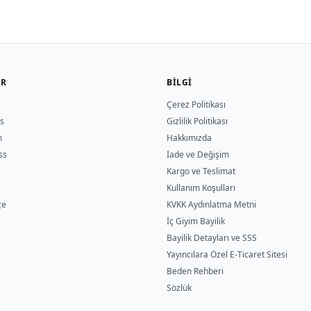
ER
BILGI
Çerez Politikası
s
Gizlilik Politikası
m
Hakkımızda
ss
İade ve Değişim
Kargo ve Teslimat
s
Kullanım Koşulları
çe
KVKK Aydınlatma Metni
İç Giyim Bayilik
Bayilik Detayları ve SSS
Yayıncılara Özel E-Ticaret Sitesi
Beden Rehberi
Sözlük