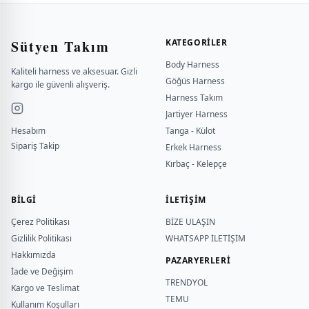
Sütyen Takım
KATEGORILER
Body Harness
Kaliteli harness ve aksesuar. Gizli
Göğüs Harness
kargo ile güvenli alışveriş.
Harness Takım
Jartiyer Harness
Hesabım
Tanga - Külot
Sipariş Takip
Erkek Harness
Kırbaç - Kelepçe
BILGI
İLETİŞİM
Çerez Politikası
BİZE ULAŞIN
Gizlilik Politikası
WHATSAPP İLETİŞİM
Hakkımızda
PAZARYERLERİ
İade ve Değişim
TRENDYOL
Kargo ve Teslimat
TEMU
Kullanım Koşulları