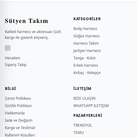
Sütyen Takım
KATEGORILER
Body Harness
Kaliteli harness ve aksesuar. Gizli
Göğüs Harness
kargo ile güvenli alışveriş.
Harness Takım
Jartiyer Harness
Hesabım
Tanga - Külot
Sipariş Takip
Erkek Harness
Kırbaç - Kelepçe
BILGI
İLETİŞİM
Çerez Politikası
BİZE ULAŞIN
Gizlilik Politikası
WHATSAPP İLETİŞİM
Hakkımızda
PAZARYERLERİ
İade ve Değişim
TRENDYOL
Kargo ve Teslimat
TEMU
Kullanım Koşulları