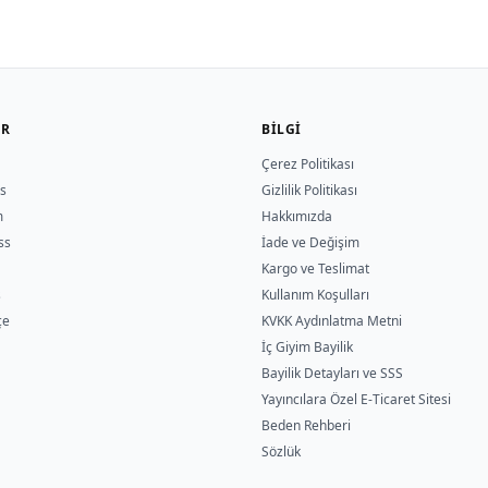
ER
BILGI
Çerez Politikası
s
Gizlilik Politikası
m
Hakkımızda
ss
İade ve Değişim
Kargo ve Teslimat
s
Kullanım Koşulları
çe
KVKK Aydınlatma Metni
İç Giyim Bayilik
Bayilik Detayları ve SSS
Yayıncılara Özel E-Ticaret Sitesi
Beden Rehberi
Sözlük