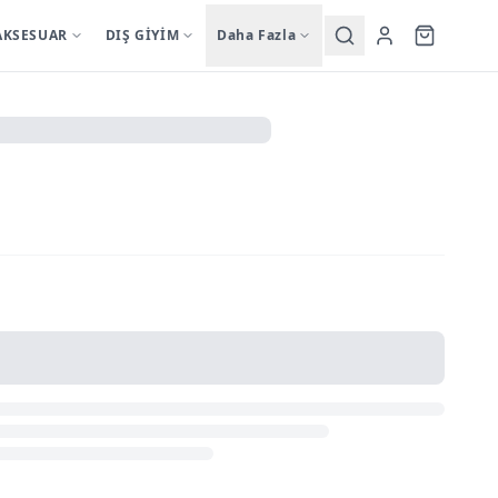
AKSESUAR
DIŞ GİYİM
Daha Fazla
Yardımcı
sutyentakim