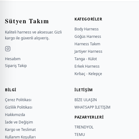
Sütyen Takım
KATEGORILER
Body Harness
Kaliteli harness ve aksesuar. Gizli
Göğüs Harness
kargo ile güvenli alışveriş.
Harness Takım
Jartiyer Harness
Hesabım
Tanga - Külot
Sipariş Takip
Erkek Harness
Kırbaç - Kelepçe
BILGI
İLETİŞİM
Çerez Politikası
BİZE ULAŞIN
Gizlilik Politikası
WHATSAPP İLETİŞİM
Hakkımızda
PAZARYERLERİ
İade ve Değişim
TRENDYOL
Kargo ve Teslimat
TEMU
Kullanım Koşulları