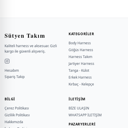
Sütyen Takım
KATEGORILER
Body Harness
Kaliteli harness ve aksesuar. Gizli
Göğüs Harness
kargo ile güvenli alışveriş.
Harness Takım
Jartiyer Harness
Hesabım
Tanga - Külot
Sipariş Takip
Erkek Harness
Kırbaç - Kelepçe
BILGI
İLETİŞİM
Çerez Politikası
BİZE ULAŞIN
Gizlilik Politikası
WHATSAPP İLETİŞİM
Hakkımızda
PAZARYERLERİ