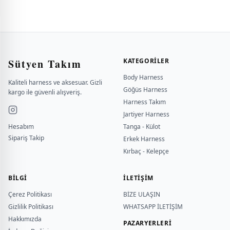
Sütyen Takım
KATEGORILER
Body Harness
Kaliteli harness ve aksesuar. Gizli
Göğüs Harness
kargo ile güvenli alışveriş.
Harness Takım
Jartiyer Harness
Hesabım
Tanga - Külot
Sipariş Takip
Erkek Harness
Kırbaç - Kelepçe
BILGI
İLETİŞİM
Çerez Politikası
BİZE ULAŞIN
Gizlilik Politikası
WHATSAPP İLETİŞİM
Hakkımızda
PAZARYERLERİ