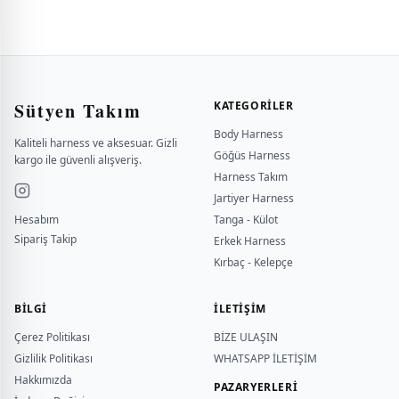
Sütyen Takım
KATEGORILER
Body Harness
Kaliteli harness ve aksesuar. Gizli
Göğüs Harness
kargo ile güvenli alışveriş.
Harness Takım
Jartiyer Harness
Hesabım
Tanga - Külot
Sipariş Takip
Erkek Harness
Kırbaç - Kelepçe
BILGI
İLETİŞİM
Çerez Politikası
BİZE ULAŞIN
Gizlilik Politikası
WHATSAPP İLETİŞİM
Hakkımızda
PAZARYERLERİ