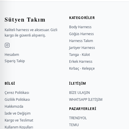
Sütyen Takım
KATEGORILER
Body Harness
Kaliteli harness ve aksesuar. Gizli
Göğüs Harness
kargo ile güvenli alışveriş.
Harness Takım
Jartiyer Harness
Hesabım
Tanga - Külot
Sipariş Takip
Erkek Harness
Kırbaç - Kelepçe
BILGI
İLETİŞİM
Çerez Politikası
BİZE ULAŞIN
Gizlilik Politikası
WHATSAPP İLETİŞİM
Hakkımızda
PAZARYERLERİ
İade ve Değişim
TRENDYOL
Kargo ve Teslimat
TEMU
Kullanım Koşulları