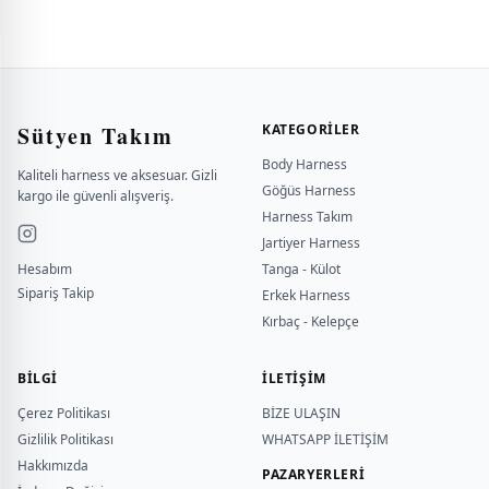
Sütyen Takım
KATEGORILER
Body Harness
Kaliteli harness ve aksesuar. Gizli
Göğüs Harness
kargo ile güvenli alışveriş.
Harness Takım
Jartiyer Harness
Hesabım
Tanga - Külot
Sipariş Takip
Erkek Harness
Kırbaç - Kelepçe
BILGI
İLETİŞİM
Çerez Politikası
BİZE ULAŞIN
Gizlilik Politikası
WHATSAPP İLETİŞİM
Hakkımızda
PAZARYERLERİ