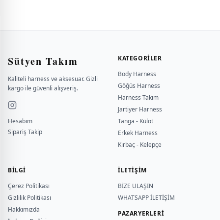
Sütyen Takım
KATEGORILER
Body Harness
Kaliteli harness ve aksesuar. Gizli
Göğüs Harness
kargo ile güvenli alışveriş.
Harness Takım
Jartiyer Harness
Hesabım
Tanga - Külot
Sipariş Takip
Erkek Harness
Kırbaç - Kelepçe
BILGI
İLETİŞİM
Çerez Politikası
BİZE ULAŞIN
Gizlilik Politikası
WHATSAPP İLETİŞİM
Hakkımızda
PAZARYERLERİ