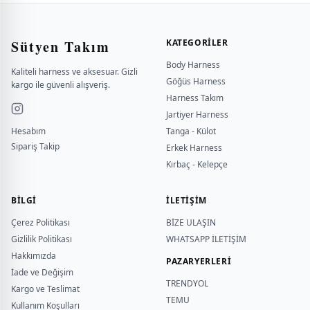
Sütyen Takım
KATEGORILER
Body Harness
Kaliteli harness ve aksesuar. Gizli
Göğüs Harness
kargo ile güvenli alışveriş.
Harness Takım
Jartiyer Harness
Hesabım
Tanga - Külot
Sipariş Takip
Erkek Harness
Kırbaç - Kelepçe
BILGI
İLETİŞİM
Çerez Politikası
BİZE ULAŞIN
Gizlilik Politikası
WHATSAPP İLETİŞİM
Hakkımızda
PAZARYERLERİ
İade ve Değişim
TRENDYOL
Kargo ve Teslimat
TEMU
Kullanım Koşulları