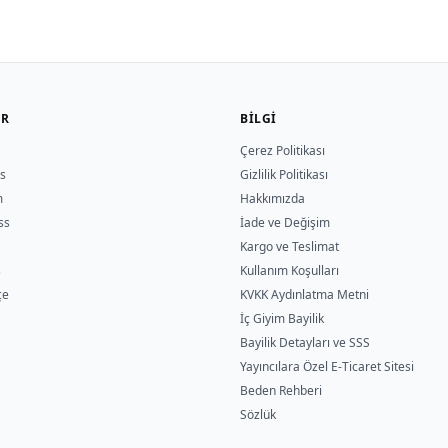
ER
BILGI
Çerez Politikası
s
Gizlilik Politikası
m
Hakkımızda
ss
İade ve Değişim
Kargo ve Teslimat
s
Kullanım Koşulları
çe
KVKK Aydınlatma Metni
İç Giyim Bayilik
Bayilik Detayları ve SSS
Yayıncılara Özel E-Ticaret Sitesi
Beden Rehberi
Sözlük