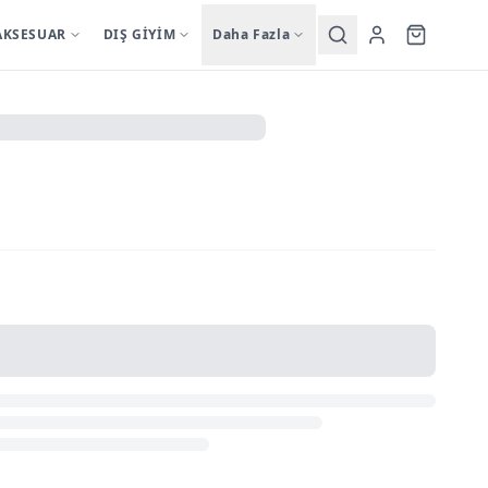
AKSESUAR
DIŞ GİYİM
Daha Fazla
Yardımcı
sutyentakim