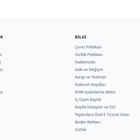
ER
BILGI
Çerez Politikası
s
Gizlilik Politikası
m
Hakkımızda
ss
İade ve Değişim
Kargo ve Teslimat
s
Kullanım Koşulları
çe
KVKK Aydınlatma Metni
İç Giyim Bayilik
Bayilik Detayları ve SSS
Yayıncılara Özel E-Ticaret Sitesi
Beden Rehberi
Sözlük