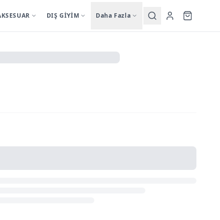
AKSESUAR
DIŞ GİYİM
Daha Fazla
Yardımcı
sutyentakim