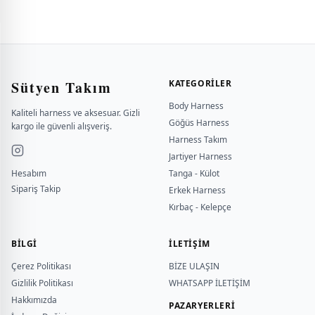
Sütyen Takım
KATEGORILER
Body Harness
Kaliteli harness ve aksesuar. Gizli
Göğüs Harness
kargo ile güvenli alışveriş.
Harness Takım
Jartiyer Harness
Hesabım
Tanga - Külot
Sipariş Takip
Erkek Harness
Kırbaç - Kelepçe
BILGI
İLETİŞİM
Çerez Politikası
BİZE ULAŞIN
Gizlilik Politikası
WHATSAPP İLETİŞİM
Hakkımızda
PAZARYERLERİ